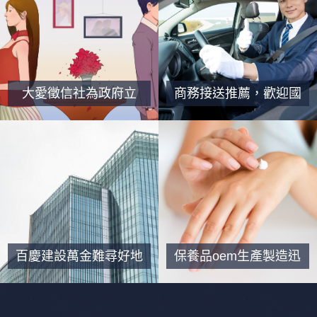
大愛徵信社為政府立
商務接送推薦，歡迎國
案、合法經營
外朋友來台灣遊玩時候
包車
百慶建設萬金難尋好地
保養品oem生產製造迅
段歲月再增值，層峰森
速且穩定，值得您合作
活成大特區
的夥伴