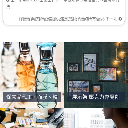
上一則-iso 7637工業工程你一定要知道的幾個重大危害解決方
法！
焊接專業技術/設備提供滿足您對焊接的所有需求‎-下一則
保養品代工、面膜、精
展示架 壓克力專屬創
油原液研發製造代工
意設計工廠