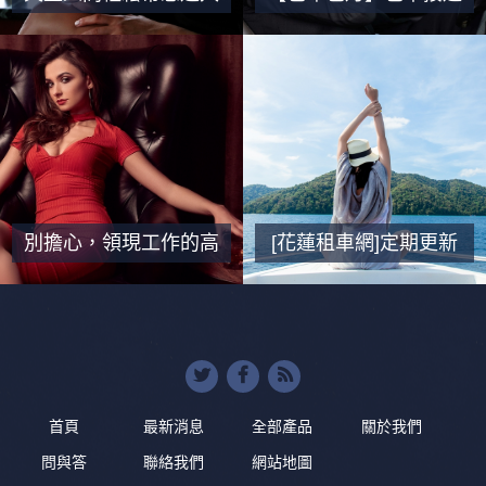
酒店市場-舒壓按摩,夜
服務｜租車手機專線直
晚放鬆,輕鬆時間
撥免諮詢｜依照路線計
費
別擔心，領現工作的高
[花蓮租車網]定期更新
薪不是陷阱，獎金從這
｜包車旅遊｜A租B還
裡來
首頁
最新消息
全部產品
關於我們
問與答
聯絡我們
網站地圖