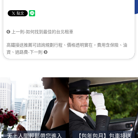
上一則-如何找到最佳的台北租車
高鐵接送推薦可諮詢規劃行程、價格透明實在，費用含保險、油
資、過路費-下一則
天上人間輕鬆帶您進入
【包年包月】包車接送