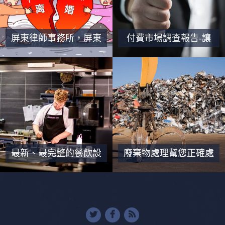
屏東律師事務所，屏東
付費市場調查報告-讓
法律顧問，屏東法律諮
你更貼近人群
詢
最新、最完整的餐飲設
廢棄物處理幫您正確處
備服務
理廢棄物