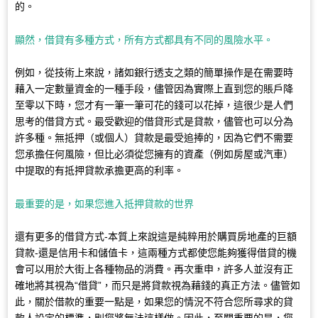
的。
顯然，借貸有多種方式，所有方式都具有不同的風險水平。
例如，從技術上來說，諸如銀行透支之類的簡單操作是在需要時
藉入一定數量資金的一種手段，儘管因為實際上直到您的賬戶降
至零以下時，您才有一筆一筆可花的錢可以花掉，這很少是人們
思考的借貸方式。最受歡迎的借貸形式是貸款，儘管也可以分為
許多種。無抵押（或個人）貸款是最受追捧的，因為它們不需要
您承擔任何風險，但比必須從您擁有的資產（例如房屋或汽車）
中提取的有抵押貸款承擔更高的利率。
最重要的是，如果您進入抵押貸款的世界
還有更多的借貸方式-本質上來說這是純粹用於購買房地產的巨額
貸款-還是信用卡和儲值卡，這兩種方式都使您能夠獲得借貸的機
會可以用於大街上各種物品的消費。再次重申，許多人並沒有正
確地將其視為“借貸”，而只是將貸款視為藉錢的真正方法。儘管如
此，關於借款的重要一點是，如果您的情況不符合您所尋求的貸
款人設定的標準，則您將無法這樣做。因此，至關重要的是，您