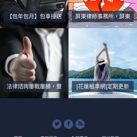
【包年包月】包車接送
屏東律師事務所，屏東
服務｜租車手機專線直
法律顧問，屏東法律諮
撥免諮詢｜依照路線計
詢
費
法律諮詢屢戰屢勝，豐
[花蓮租車網]定期更新
碩經驗，通過電話提供
｜包車旅遊｜A租B還
個人法律建議