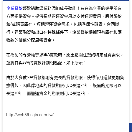
企業貸款
輕鬆過助您業務添加成長動能！旨在為企業的幾乎所有
方面提供資金。提供長期營運資金用於支付運營費用，應付賬款
和
或購買庫存。短期營運資金需求，包括季節性融資，合同履
/
行，建築融資和出口在特殊條件下，企業貸款根據現有庫存和應
收款的價值分配周轉資金。
在為您的專營權尋求
貸款時，應重點關注您的特定融資需求，
SBA
並將其與
的貸款計劃相匹配，如下所示：
SBA
由於大多數
貸款都附有更長的貸款期限，使得每月還款更加負
SBA
擔得起，因此房地產的貸款期限可以長達
年，設備的期限可以
25
長達
年，而營運資金的期限則可以長達
年。
10
7
http://web59.sgts.com.tw/