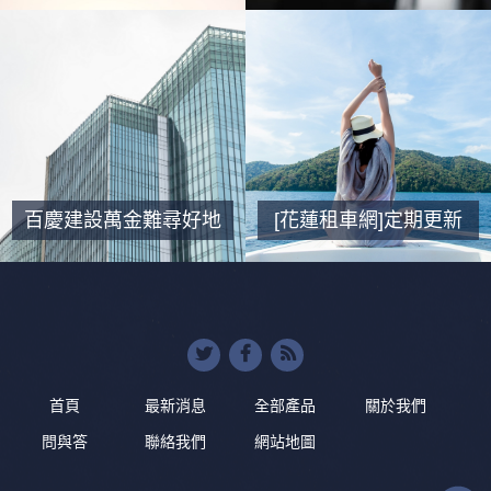
業服務。‎離婚免費諮詢
碩經驗，通過電話提供
網，離婚家事案件之實
個人法律建議
績與經驗豐富‎
百慶建設萬金難尋好地
[花蓮租車網]定期更新
段歲月再增值，層峰森
｜包車旅遊｜A租B還
活成大特區
首頁
最新消息
全部產品
關於我們
問與答
聯絡我們
網站地圖