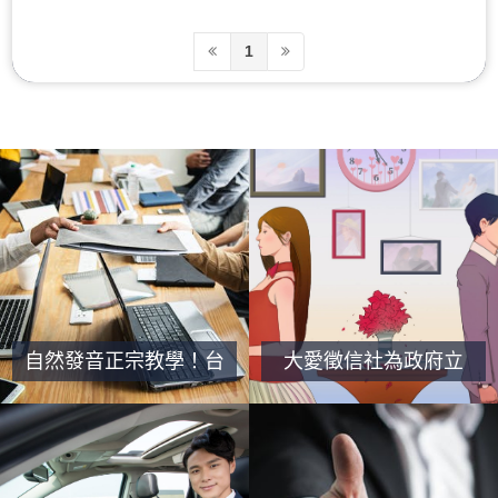
1
自然發音正宗教學！台
大愛徵信社為政府立
中日語補習班｜教師陣
案、合法經營
容龐大、日語正統教學