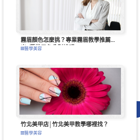
霧眉顏色怎麼挑？專業霧眉教學推薦列
出4種常用色分別說明
醫學美容
竹北美甲店│竹北美甲教學哪裡找？
醫學美容